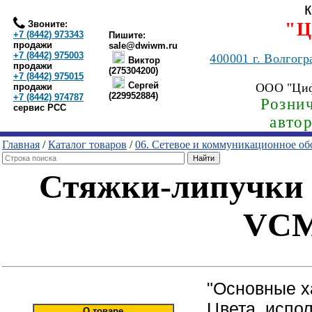
Звоните:
"Ц
+7 (8442) 973343
Пишите:
продажи
sale@dwiwm.ru
+7 (8442) 975003
400001
г. Волгогр
Виктор
продажи
(275304200)
+7 (8442) 975015
Сергей
ООО "Ци
продажи
(229952884)
+7 (8442) 974787
Рознич
сервис РСС
авто
Главная
/
Каталог товаров
/
06. Сетевое и коммуникационное об
Стяжки-липучки (
VCM
"Основные х
Цвета, испо
О товаре