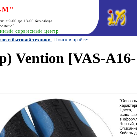
ВМ"
т. с 9-00 до 18-00 без обеда
волжье"
анный сервисный центр
ров и бытовой техники
Поиск в прайсе:
р) Vention [VAS-A16-
"Основн
характер
Цвета,
использ
в оформ
Черный, 
Описани
Кабель д