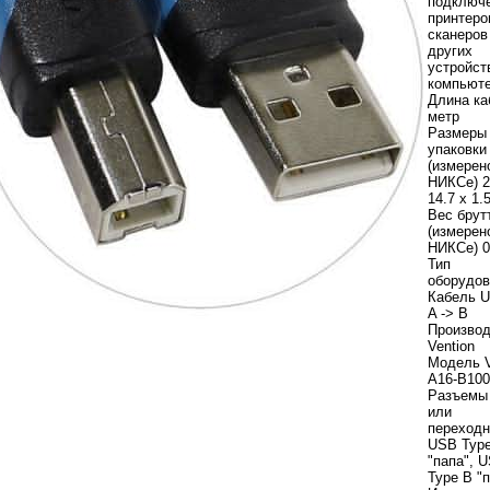
подключ
принтеро
сканеров
других
устройст
компьют
Длина ка
метр
Размеры
упаковки
(измерен
НИКСе) 2
14.7 x 1.
Вес брут
(измерен
НИКСе) 0
Тип
оборудов
Кабель U
A -> B
Произво
Vention
Модель 
A16-B100
Разъемы
или
переходн
USB Type
"папа", 
Type B "п