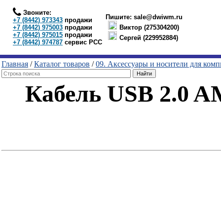
Звоните:
Пишите:
sale@dwiwm.ru
+7 (8442) 973343
продажи
+7 (8442) 975003
продажи
Виктор (275304200)
+7 (8442) 975015
продажи
Сергей (229952884)
+7 (8442) 974787
сервис РСС
Главная
/
Каталог товаров
/
09. Аксессуары и носители для ком
Кабель USB 2.0 AM