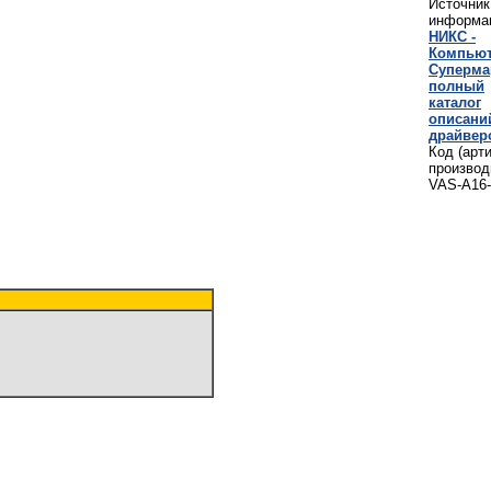
Источник
информа
НИКС -
Компью
Cуперма
полный
каталог
описани
драйвер
Код (арт
производ
VAS-A16