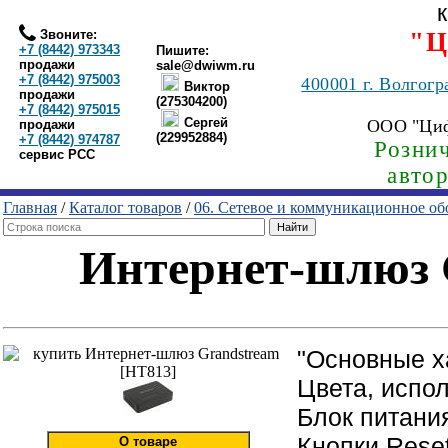
Звоните:
"Ц
+7 (8442) 973343
Пишите:
продажи
sale@dwiwm.ru
+7 (8442) 975003
400001
г. Волгогр
Виктор
продажи
(275304200)
+7 (8442) 975015
Сергей
ООО "Ци
продажи
(229952884)
+7 (8442) 974787
Рознич
сервис РСС
авто
Главная
/
Каталог товаров
/
06. Сетевое и коммуникационное об
Интернет-шлюз 
"Основные х
Цвета, испо
Блок питани
Кнопки Rese
О товаре