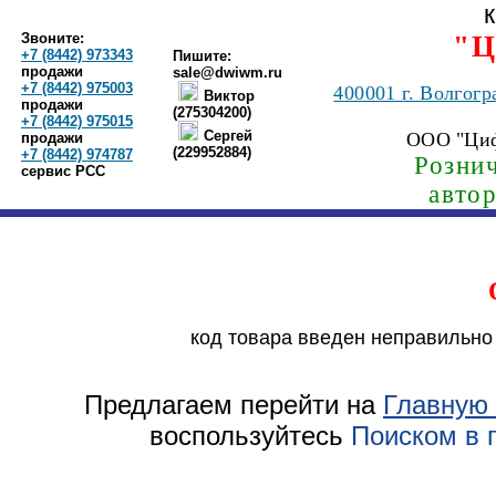
Звоните:
"Ц
+7 (8442) 973343
Пишите:
продажи
sale@dwiwm.ru
+7 (8442) 975003
400001
г. Волгогр
Виктор
продажи
(275304200)
+7 (8442) 975015
Сергей
ООО "Ци
продажи
(229952884)
+7 (8442) 974787
Рознич
сервис РСС
авто
код товара введен неправильно
Предлагаем перейти на
Главную 
воспользуйтесь
Поиском в 