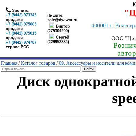
Звоните:
"Ц
+7 (8442) 973343
Пишите:
продажи
sale@dwiwm.ru
+7 (8442) 975003
400001
г. Волгогр
Виктор
продажи
(275304200)
+7 (8442) 975015
Сергей
ООО "Ци
продажи
(229952884)
+7 (8442) 974787
Рознич
сервис РСС
авто
Главная
/
Каталог товаров
/
09. Аксессуары и носители для ком
Диск однократной
spe