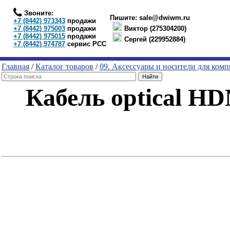
Звоните:
Пишите:
sale@dwiwm.ru
+7 (8442) 973343
продажи
+7 (8442) 975003
продажи
Виктор (275304200)
+7 (8442) 975015
продажи
Сергей (229952884)
+7 (8442) 974787
сервис РСС
Главная
/
Каталог товаров
/
09. Аксессуары и носители для ком
Кабель optical H