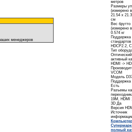
метров
Размеры уп
(измерено 
21.54 x 21.3
см
Вес брутто
(измерено 
0.574 кг
Поддержка
 наших менеджеров
стандартов
HDCP2.2, C
Тип оборуд
Оптический
активный к
HDMI -> HD
Производит
VCOM
Модель D3
Поддержка
Есть
Разъемы ка
переходник
19M, HDMI
3D Да
Версия HDM
Источник
информаци
Компьюте
Cупермарк
полный ка