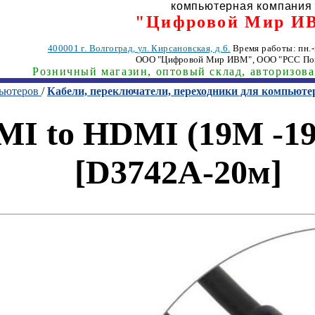
компьютерная компания
"Цифровой Мир И
400001
г. Волгоград
,
ул. Кирсановская, д.6.
Время работы: пн.-п
ООО "Цифровой Мир ИВМ"
, ООО "РСС По
Розничный магазин, оптовый склад, авторизов
пьютеров
/
Кабели, переключатели, переходники для компьюте
DMI to HDMI (19M -1
[D3742A-20м]