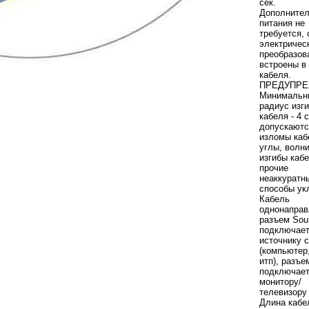
сек.
Дополнител
питания не
требуется, 
электричес
преобразов
встроены в
кабеля.
ПРЕДУПР
Минимальн
радиус изг
кабеля - 4 
допускаютс
изломы каб
углы, волн
изгибы кабе
прочие
неаккуратн
способы ук
Кабель
однонаправ
разъем Sou
подключает
источнику 
(компьютер
итп), разъе
подключает
монитору/
телевизору 
Длина кабе