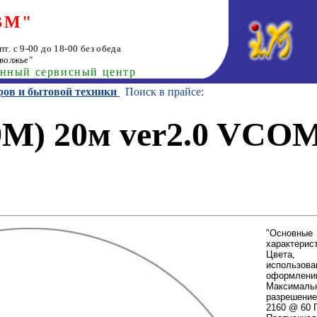
ВМ"
т. с 9-00 до 18-00 без обеда
волжье"
анный сервисный центр
ров и бытовой техники
Поиск в прайсе:
9M) 20м ver2.0 VCO
"Основные
характерис
Цвета,
использова
оформлени
Максималь
разрешение
2160 @ 60 