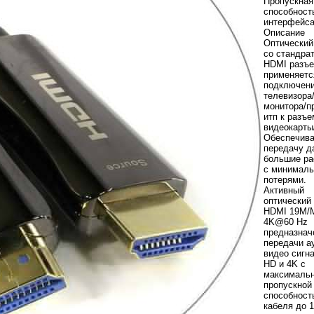
Пропускная
способност
интерфейса
Описание
Оптический
со стандра
HDMI разъе
применяетс
подключен
телевизора
монитора/п
итп к разъ
видеокарты
Обеспечива
передачу д
большие ра
с минимал
потерями.
Активный
оптический
HDMI 19M/M,
4K@60 Hz
предназнач
передачи а
видео сигна
HD и 4K с
максималь
пропускной
способност
кабеля до 1