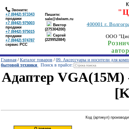
Звоните:
"Ц
+7 (8442) 973343
Пишите:
продажи
sale@dwiwm.ru
+7 (8442) 975003
400001
г. Волгогр
Виктор
продажи
(275304200)
+7 (8442) 975015
Сергей
ООО "Ци
продажи
(229952884)
+7 (8442) 974787
Рознич
сервис РСС
авто
Главная
/
Каталог товаров
/
09. Аксессуары и носители для ком
бытовой техники
Поиск в прайсе:
Адаптер VGA(15M) -
[K
Код (артикул) производи
О товаре