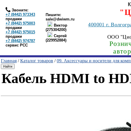
Звоните:
"Ц
+7 (8442) 973343
Пишите:
продажи
sale@dwiwm.ru
+7 (8442) 975003
400001
г. Волгогр
Виктор
продажи
(275304200)
+7 (8442) 975015
Сергей
ООО "Ци
продажи
(229952884)
+7 (8442) 974787
Рознич
сервис РСС
авто
Главная
/
Каталог товаров
/
09. Аксессуары и носители для ком
Кабель HDMI to HDM