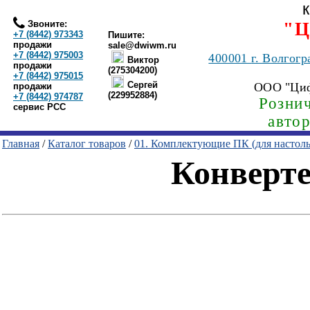
Звоните:
"Ц
+7 (8442) 973343
Пишите:
продажи
sale@dwiwm.ru
+7 (8442) 975003
400001
г. Волгогр
Виктор
продажи
(275304200)
+7 (8442) 975015
Сергей
ООО "Ци
продажи
(229952884)
+7 (8442) 974787
Рознич
сервис РСС
авто
Главная
/
Каталог товаров
/
01. Комплектующие ПК (для настол
Конверте