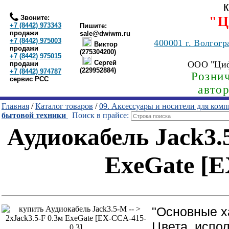
Звоните:
"Ц
+7 (8442) 973343
Пишите:
продажи
sale@dwiwm.ru
+7 (8442) 975003
400001
г. Волгогр
Виктор
продажи
(275304200)
+7 (8442) 975015
Сергей
ООО "Ци
продажи
(229952884)
+7 (8442) 974787
Рознич
сервис РСС
авто
Главная
/
Каталог товаров
/
09. Аксессуары и носители для ком
бытовой техники
Поиск в прайсе:
Аудиокабель Jack3.5
ExeGate [E
"Основные х
Цвета, испо