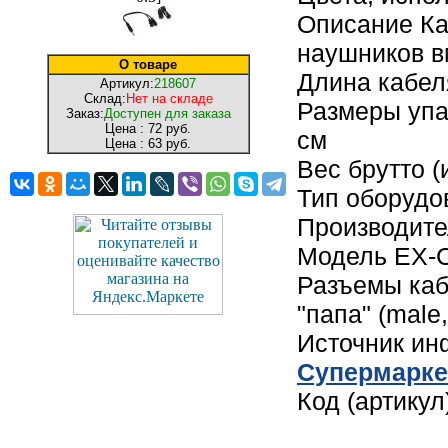
Описание Ка
наушников в
О товаре
Длина кабел
Артикул:
218607
Склад:
Нет на складе
Размеры упак
Заказ:
Доступен для заказа
Цена :
72 руб.
см
Цена :
63 руб.
Вес брутто (
Тип оборудо
Производите
Модель EX-C
Разъемы каб
"папа" (male
Источник и
Cупермарке
Код (артикул