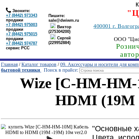
Звоните:
"Ц
+7 (8442) 973343
Пишите:
продажи
sale@dwiwm.ru
+7 (8442) 975003
400001
г. Волгогр
Виктор
продажи
(275304200)
+7 (8442) 975015
Сергей
ООО "Ци
продажи
(229952884)
+7 (8442) 974787
Рознич
сервис РСС
авто
Главная
/
Каталог товаров
/
09. Аксессуары и носители для ком
бытовой техники
Поиск в прайсе:
Wize [C-HM-HM-
HDMI (19M -
"Основные х
Цвета, испо