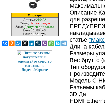
Максимально
Описание Ка
О товаре
для разреше
Артикул:
219402
Склад:
Нет на складе
ПРЕДУПРЕЖД
Заказ:
Доступен для заказа
Цена :
1688 руб.
накладываем
Цена :
1621 руб.
статье
"Макс
Длина кабел
Размеры упак
Вес брутто (
Тип оборудо
Производите
Модель C-H
Разъемы каб
3D Да
HDMI Ethern