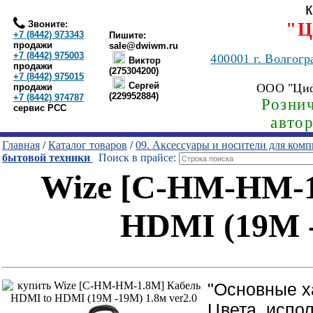
Звоните:
"Ц
+7 (8442) 973343
Пишите:
продажи
sale@dwiwm.ru
+7 (8442) 975003
400001
г. Волгогр
Виктор
продажи
(275304200)
+7 (8442) 975015
Сергей
ООО "Ци
продажи
(229952884)
+7 (8442) 974787
Рознич
сервис РСС
авто
Главная
/
Каталог товаров
/
09. Аксессуары и носители для ком
бытовой техники
Поиск в прайсе:
Wize [C-HM-HM-1
HDMI (19M -
"Основные х
Цвета, испо