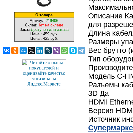
Максимально
Описание Ка
О товаре
Артикул:
219406
для разреше
Склад:
Нет на складе
Заказ:
Доступен для заказа
Длина кабел
Цена :
459 руб.
Цена :
423 руб.
Размеры упак
Вес брутто (
Тип оборудо
Производите
Модель C-H
Разъемы каб
3D Да
HDMI Ethern
Версия HDMI
Источник и
Cупермарке