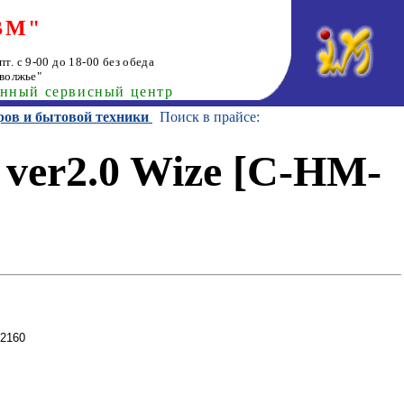
ВМ"
т. с 9-00 до 18-00 без обеда
волжье"
анный сервисный центр
ров и бытовой техники
Поиск в прайсе:
ver2.0 Wize [C-HM-
x2160