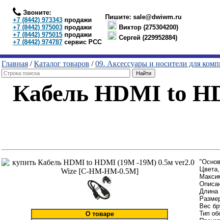
Звоните:
Пишите:
sale@dwiwm.ru
+7 (8442) 973343
продажи
+7 (8442) 975003
продажи
Виктор (275304200)
+7 (8442) 975015
продажи
Сергей (229952884)
+7 (8442) 974787
сервис РСС
Главная
/
Каталог товаров
/
09. Аксессуары и носители для ком
Кабель HDMI to HD
"Основ
Цвета,
Максим
Описан
Длина 
Размер
Вес бр
Тип об
О товаре