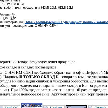
одитель Wize
ь C-HM-HM-0.5M
мы кабеля или переходника HDMI 19M, HDMI 19M
thernet Да
 HDMI 2.0"
ник информации:
НИКС - Компьютерный Cупермаркет, полный каталог
ртикул) производителя: C-HM-HM-0.5M
теристики товара без уведомления продавцов.
ом складе и складах поставщиков.
ize [C-HM-HM-0.5M] необходимо обратиться в офис Цифровой Ми
н). Надпись
!!! ТОЛЬКО СКЛАД !!!
говорит о том, что указанна
кул для минимизации ошибок и ускорения обработки. Для выписк
обходимого количества товара на нашем складе в Волгограде мы
ик). При 100% предоплате заказа за наличный расчет предостав
видуальное ценообразование. Аргументированный торг приветс