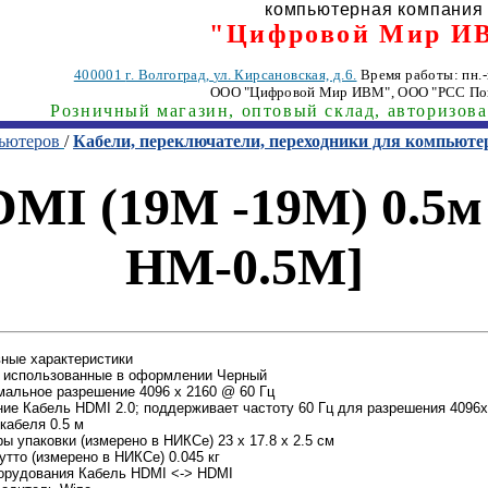
компьютерная компания
"Цифровой Мир И
400001
г. Волгоград
,
ул. Кирсановская, д.6.
Время работы: пн.-п
ООО "Цифровой Мир ИВМ"
, ООО "РСС По
Розничный магазин, оптовый склад, авторизов
пьютеров
/
Кабели, переключатели, переходники для компьюте
MI (19M -19M) 0.5м 
HM-0.5M]
ные характеристики
 использованные в оформлении Черный
альное разрешение 4096 x 2160 @ 60 Гц
ие Кабель HDMI 2.0; поддерживает частоту 60 Гц для разрешения 4096
кабеля 0.5 м
ы упаковки (измерено в НИКСе) 23 x 17.8 x 2.5 см
утто (измерено в НИКСе) 0.045 кг
орудования Кабель HDMI <-> HDMI