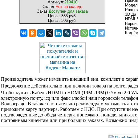
Произв
Артикул:
219410
Модел
Склад:
Нет на складе
Разъе
Заказ:
Доступен для заказа
3D Да
Цена :
335 руб.
HDMI E
Цена :
306 руб.
Версия
Источ
Код (а
Производитель может изменить внешний вид, комплект и харак
Предложение действительно при наличии товара на волгоградск
Чтобы купить Кабель HDMI to HDMI (19M -19M) 0.5м ver2.0 W
электронную почту, icq или факс (любой наш городской телефо
Волгограде. В заявке настоятельно рекомендуем указывать арти
приложите карту партнера. Работаем с НДС. При отсутствии не
подтвержденные до обеда четверга приезжают понедельник-вторн
постоянным клиентам или при больших заказах. Возможно инди