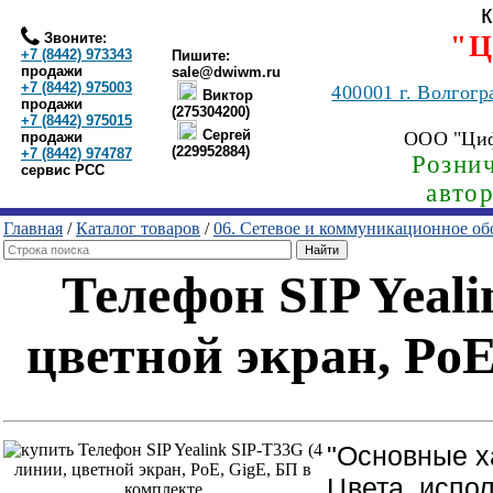
Звоните:
"Ц
+7 (8442) 973343
Пишите:
продажи
sale@dwiwm.ru
+7 (8442) 975003
400001
г. Волгогр
Виктор
продажи
(275304200)
+7 (8442) 975015
Сергей
ООО "Ци
продажи
(229952884)
+7 (8442) 974787
Рознич
сервис РСС
авто
Главная
/
Каталог товаров
/
06. Сетевое и коммуникационное об
Телефон SIP Yeali
цветной экран, PoE
"Основные х
Цвета, испо