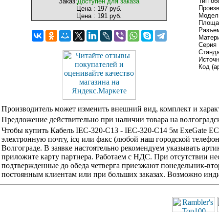
Тип об
Заказ:
Доступен для заказа
Произ
Цена :
197 руб.
Модел
Цена :
191 руб.
Площад
Разъем
Матери
Серия 
Станда
Источ
Код (а
Производитель может изменить внешний вид, комплект и харак
Предложение действительно при наличии товара на волгоградск
Чтобы купить Кабель IEC-320-C13 - IEC-320-C14 5м ExeGate E
электронную почту, icq или факс (любой наш городской телефо
Волгограде. В заявке настоятельно рекомендуем указывать арти
приложите карту партнера. Работаем с НДС. При отсутствии не
подтвержденные до обеда четверга приезжают понедельник-вторн
постоянным клиентам или при больших заказах. Возможно инди