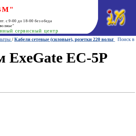
ВМ"
т. с 9-00 до 18-00 без обеда
волжье"
анный сервисный центр
льтры
/
Кабели сетевые (силовые), розетки 220 вольт
Поиск в
5м ExeGate EC-5P