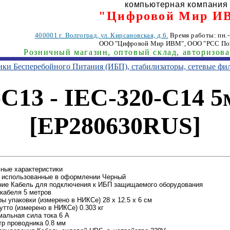
компьютерная компания
"Цифровой Мир И
400001
г. Волгоград
,
ул. Кирсановская, д.6.
Время работы: пн.-п
ООО "Цифровой Мир ИВМ"
, ООО "РСС По
Розничный магазин, оптовый склад, авторизов
ники Бесперебойного Питания (ИБП), стабилизаторы, сетевые фи
C13 - IEC-320-C14 
[EP280630RUS]
ные характеристики
 использованные в оформлении Черный
ние Кабель для подключения к ИБП защищаемого оборудования
кабеля 5 метров
ы упаковки (измерено в НИКСе) 28 x 12.5 x 6 см
утто (измерено в НИКСе) 0.303 кг
альная сила тока 6 А
р проводника 0.8 мм