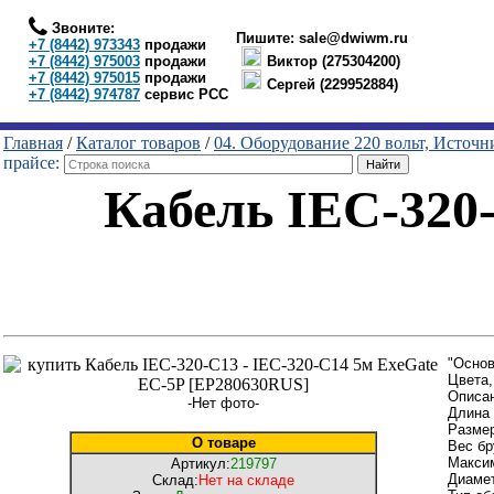
Звоните:
Пишите:
sale@dwiwm.ru
+7 (8442) 973343
продажи
+7 (8442) 975003
продажи
Виктор (275304200)
+7 (8442) 975015
продажи
Сергей (229952884)
+7 (8442) 974787
сервис РСС
Главная
/
Каталог товаров
/
04. Оборудование 220 вольт, Источ
прайсе:
Кабель IEC-320-
"Основ
Цвета,
Описа
-Нет фото-
Длина 
Размер
О товаре
Вес бр
Максим
Артикул:
219797
Диамет
Склад:
Нет на складе