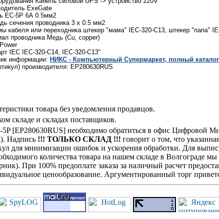
орудования Кабель силовой UPS -> устройство 220V
водитель ExeGate
ь EC-5P 6А 0.5мм2
ь сечения проводника 3 x 0.5 мм2
ы кабеля или переходника штекер "мама" IEC-320-C13, штекер "папа" I
ал проводника Медь (Cu, copper)
Power
рт IEC IEC-320-C14, IEC-320-C13"
ник информации:
НИКС - Компьютерный Cупермаркет, полный каталог
ртикул) производителя: EP280630RUS
теристики товара без уведомления продавцов.
ом складе и складах поставщиков.
C-5P [EP280630RUS] необходимо обратиться в офис Цифровой Ми
н). Надпись
!!! ТОЛЬКО СКЛАД !!!
говорит о том, что указанна
кул для минимизации ошибок и ускорения обработки. Для выписк
обходимого количества товара на нашем складе в Волгограде мы
ик). При 100% предоплате заказа за наличный расчет предостав
видуальное ценообразование. Аргументированный торг приветс