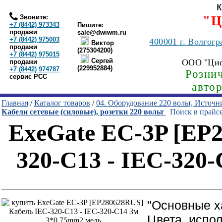
Звоните:
"Ц
+7 (8442) 973343
Пишите:
продажи
sale@dwiwm.ru
+7 (8442) 975003
400001
г. Волгогр
Виктор
продажи
(275304200)
+7 (8442) 975015
Сергей
ООО "Ци
продажи
(229952884)
+7 (8442) 974787
Рознич
сервис РСС
авто
Главная
/
Каталог товаров
/
04. Оборудование 220 вольт, Источ
Кабели сетевые (силовые), розетки 220 вольт
Поиск в прайс
ExeGate EC-3P [EP
320-C13 - IEC-320
"Основные х
Цвета, испо