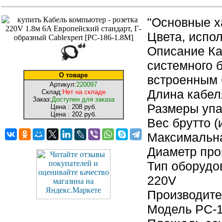
"Основные х
Цвета, испо
Описание Ка
системного 
О товаре
встроенным 
Артикул:
220097
Длина кабел
Склад:
Нет на складе
Заказ:
Доступен для заказа
Размеры упак
Цена :
208 руб.
Цена :
202 руб.
Вес брутто (
Максимальна
Диаметр про
Тип оборудо
220V
Производите
Модель PC-1