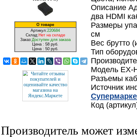
Описание Ад
два HDMI ка
Размеры упак
О товаре
Артикул:
220684
см
Склад:
Нет на складе
Заказ:
Доступен для заказа
Вес брутто (
Цена :
58 руб.
Цена :
50 руб.
Тип оборудо
Производите
Модель EX-
Разъемы каб
Источник и
Cупермарке
Код (артику
Производитель может изме