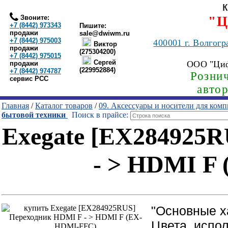
Звоните:
"Ц
+7 (8442) 973343
Пишите:
продажи
sale@dwiwm.ru
+7 (8442) 975003
400001
г. Волгогр
Виктор
продажи
(275304200)
+7 (8442) 975015
Сергей
ООО "Ци
продажи
(229952884)
+7 (8442) 974787
Рознич
сервис РСС
авто
Главная
/
Каталог товаров
/
09. Аксессуары и носители для ком
бытовой техники
Поиск в прайсе:
Exegate [EX284925
- > HDMI F
"Основные х
Цвета, испо