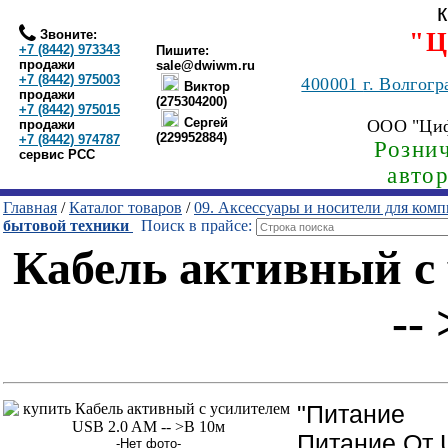
Звоните:
"Ц
+7 (8442) 973343
Пишите:
продажи
sale@dwiwm.ru
+7 (8442) 975003
400001
г. Волгогр
Виктор
продажи
(275304200)
+7 (8442) 975015
Сергей
ООО "Ци
продажи
(229952884)
+7 (8442) 974787
Рознич
сервис РСС
авто
Главная
/
Каталог товаров
/
09. Аксессуары и носители для ком
бытовой техники
Поиск в прайсе:
Кабель активный с
--
"Питание
Питание От 
-Нет фото-