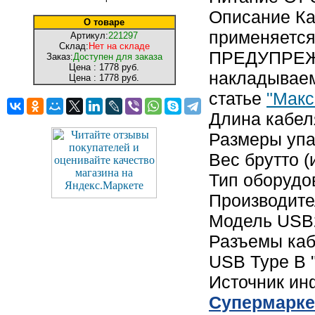
Описание Ка
О товаре
применяется
Артикул:
221297
Склад:
Нет на складе
ПРЕДУПРЕЖД
Заказ:
Доступен для заказа
Цена :
1778 руб.
накладываем
Цена :
1778 руб.
статье
"Макс
Длина кабел
Размеры упак
Вес брутто (
Тип оборудо
Производит
Модель USB2
Разъемы каб
USB Type B 
Источник и
Cупермарке