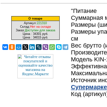
"Питание
Суммарная м
О товаре
Артикул:
221310
Размеры (шир
Склад:
Нет на складе
Размеры упак
Заказ:
Доступен для заказа
Цена :
34301 руб.
см
Цена :
34015 руб.
Вес брутто (
Производи
Модель KIN
Эффективная
Максимальна
Источник и
Cупермарке
Код (артику