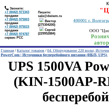
Звоните:
"Ц
+7 (8442) 973343
Пишите:
продажи
sale@dwiwm.ru
+7 (8442) 975003
400001
г. Волгогр
Виктор
продажи
(275304200)
+7 (8442) 975015
Сергей
ООО "Ци
продажи
(229952884)
+7 (8442) 974787
Рознич
сервис РСС
авто
Главная
/
Каталог товаров
/
04. Оборудование 220 вольт, Источ
PowerCom | Источники бесперебойного питания (ИБП, UPS)
UPS 1500VA Pow
(KIN-1500AP-R
бесперебо