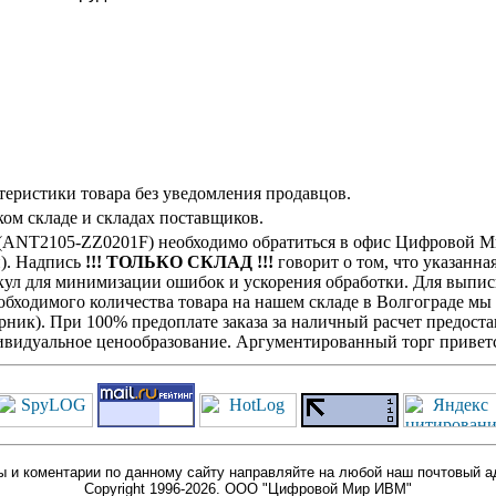
теристики товара без уведомления продавцов.
ом складе и складах поставщиков.
(ANT2105-ZZ0201F) необходимо обратиться в офис Цифровой Ми
н). Надпись
!!! ТОЛЬКО СКЛАД !!!
говорит о том, что указанна
кул для минимизации ошибок и ускорения обработки. Для выписк
обходимого количества товара на нашем складе в Волгограде мы
ик). При 100% предоплате заказа за наличный расчет предостав
видуальное ценообразование. Аргументированный торг приветс
 и коментарии по данному сайту направляйте на любой наш почтовый а
Copyright 1996-2026. ООО "Цифровой Мир ИВМ"