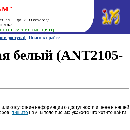
ВМ"
т. с 9-00 до 18-00 без обеда
волжье"
анный сервисный центр
чки доступа)
Поиск в прайсе:
ая белый (ANT2105-
 или отсутствие информации о доступности и цене в нашей
еров,
пишите
нам. В теле письма укажите что хотите найти