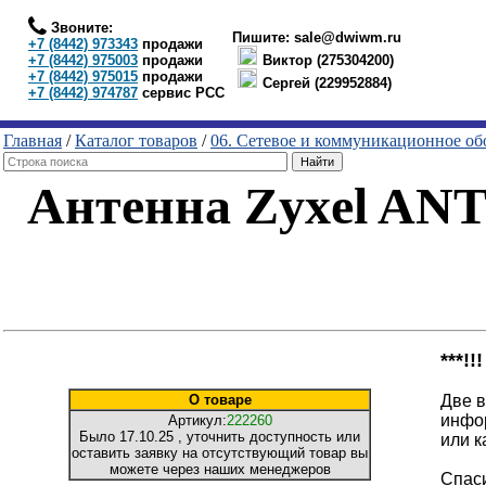
Звоните:
Пишите:
sale@dwiwm.ru
+7 (8442) 973343
продажи
+7 (8442) 975003
продажи
Виктор (275304200)
+7 (8442) 975015
продажи
Сергей (229952884)
+7 (8442) 974787
сервис РСС
Главная
/
Каталог товаров
/
06. Сетевое и коммуникационное об
Антенна Zyxel ANT
***!
О товаре
Две в
инфо
Артикул:
222260
Было
17.10.25
, уточнить доступность или
или к
оставить заявку на отсутствующий товар вы
можете через наших менеджеров
Спаси