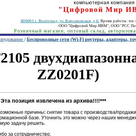
компьютерная компания
"Цифровой Мир И
400001
г. Волгоград
,
ул. Кирсановская, д.6.
Время работы: пн.-п
ООО "Цифровой Мир ИВМ"
, ООО "РСС По
Розничный магазин, оптовый склад, авторизов
орудование
/
Беспроводные сети (Wi-Fi роутеры, адаптеры, то
2105 двухдиапазонн
ZZ0201F)
!! Эта позиция извлечена из архива!!!!***
озможные причины: снятие товара с производства/продажи
рмационной базе. Уточнить это можно через наших менедж
акую задачу решить.
бо за сотрудничество.