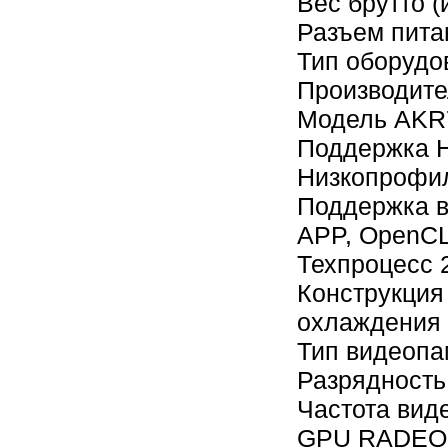
Вес брутто (
Разъем пита
Тип оборудо
Производите
Модель AKR
Поддержка H
Низкопрофил
Поддержка 
APP, OpenCL 
Техпроцесс 
Конструкция
охлаждения
Тип видеоп
Разрядность
Частота вид
GPU RADEON