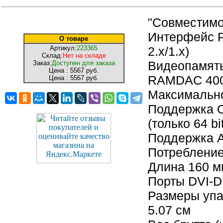
"Совместимо
Интерфейс P
О товаре
Артикул:
223365
2.x/1.х)
Склад:
Нет на складе
Видеопамять
Заказ:
Доступен для заказа
Цена :
5567 руб.
RAMDAC 400 
Цена :
5567 руб.
Максимально
Поддержка ОС
(только 64 bi
Поддержка A
Потребление
Длина 160 м
Порты DVI-D
Размеры упак
5.07 см