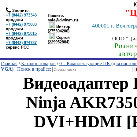
Звоните:
"Ц
+7 (8442) 973343
Пишите:
продажи
sale@dwiwm.ru
+7 (8442) 975003
400001
г. Волгогр
Виктор
продажи
(275304200)
+7 (8442) 975015
Сергей
ООО "Ци
продажи
(229952884)
+7 (8442) 974787
Рознич
сервис РСС
авто
Главная
/
Каталог товаров
/
01. Комплектующие ПК (для настол
VGA)
Поиск в прайсе:
Видеоадаптер
Ninja AKR735
DVI+HDMI [