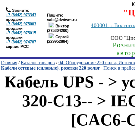
Звоните:
"Ц
+7 (8442) 973343
Пишите:
продажи
sale@dwiwm.ru
+7 (8442) 975003
400001
г. Волгогр
Виктор
продажи
(275304200)
+7 (8442) 975015
Сергей
ООО "Ци
продажи
(229952884)
+7 (8442) 974787
Рознич
сервис РСС
авто
Главная
/
Каталог товаров
/
04. Оборудование 220 вольт, Источ
Кабели сетевые (силовые), розетки 220 вольт
Поиск в прайс
Кабель UPS - > у
320-C13-- > IE
[CAC6-C