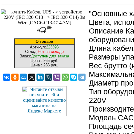
"Основные х
Цвета, испо
Описание Ка
оборудован
О товаре
Длина кабел
Артикул:
223393
Склад:
Нет на складе
Размеры упак
Заказ:
Доступен для заказа
Цена :
265 руб.
Вес брутто (
Цена :
256 руб.
Максимальна
Диаметр про
Тип оборудо
220V
Производите
Модель CAC
Площадь сеч