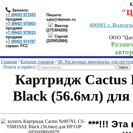
Звоните:
"Ц
+7 (8442) 973343
Пишите:
продажи
sale@dwiwm.ru
+7 (8442) 975003
400001
г. Волгогр
Виктор
продажи
(275304200)
+7 (8442) 975015
Сергей
ООО "Ци
продажи
(229952884)
+7 (8442) 974787
Рознич
сервис РСС
авто
Главная
/
Каталог товаров
/
08. Расходные материалы для оргте
Поиск в прайсе:
Картридж Cactu
Black (56.6мл) для
***!!! Эт