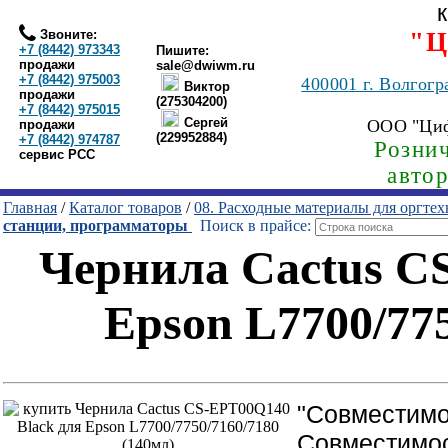
Звоните:
"Ц
+7 (8442) 973343
Пишите:
продажи
sale@dwiwm.ru
+7 (8442) 975003
400001
г. Волгогр
Виктор
продажи
(275304200)
+7 (8442) 975015
Сергей
ООО "Ци
продажи
(229952884)
+7 (8442) 974787
Рознич
сервис РСС
авто
Главная
/
Каталог товаров
/
08. Расходные материалы для оргте
станции, программаторы
Поиск в прайсе:
Чернила Cactus C
Epson L7700/775
"Совместимо
Совместимос