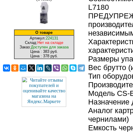
L7180
ПРЕДУПРЕЖД
производите
независимым
О товаре
Артикул:
224131
Характерист
Склад:
Нет на складе
Заказ:
Доступен для заказа
характерист
Цена :
383 руб.
Цена :
378 руб.
Размеры упак
Вес брутто (
Тип оборудо
Производите
Модель CS-
Назначение 
Аналог карт
чернилами)
Емкость чер