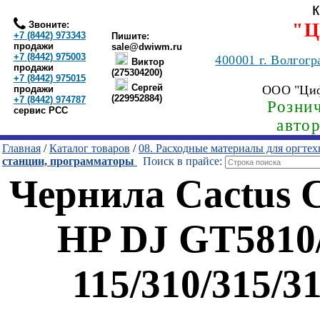
Звоните:
"Ц
+7 (8442) 973343
Пишите:
продажи
sale@dwiwm.ru
+7 (8442) 975003
400001
г. Волгогр
Виктор
продажи
(275304200)
+7 (8442) 975015
Сергей
ООО "Ци
продажи
(229952884)
+7 (8442) 974787
Рознич
сервис РСС
авто
Главная
/
Каталог товаров
/
08. Расходные материалы для оргте
станции, программаторы
Поиск в прайсе:
Чернила Cactus 
HP DJ GT5810/
115/310/315/3