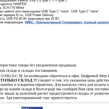
орудования Кабель USB 2.0 type C <-> type C
водитель HARPER
ь SCH-770 White
ы кабеля или переходника USB Type C "папа", USB Type C "папа"
я зарядка Есть, USB Power Delivery
ть USB PD 60 Вт (максимум при 20 В)"
ник информации:
НИКС - Компьютерный Cупермаркет, полный каталог
теристики товара без уведомления продавцов.
ом складе и складах поставщиков.
>USB2.0-C M 1м необходимо обратиться в офис Цифровой Мир И
! ТОЛЬКО СКЛАД !!!
говорит о том, что указанная цена действ
ошибок и ускорения обработки. Для выписки счета для оплаты п
ра на нашем складе в Волгограде мы сообщим Вам срок поставки
е заказа за наличный расчет предоставляется скидка от розничн
ие. Аргументированный торг приветствуется.