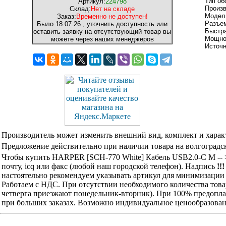
Тип об
Артикул:
224798
Произ
Склад:
Нет на складе
Модел
Заказ:
Временно не доступен!
Разъем
Было
18.07.26
, уточнить доступность или
Быстра
оставить заявку на отсутствующий товар вы
Мощнос
можете через наших менеджеров
Источ
Производитель может изменить внешний вид, комплект и харак
Предложение действительно при наличии товара на волгоградск
Чтобы купить HARPER [SCH-770 White] Кабель USB2.0-C M -- 
почту, icq или факс (любой наш городской телефон). Надпись
!!
настоятельно рекомендуем указывать артикул для минимизации 
Работаем с НДС. При отсутствии необходимого количества това
четверга приезжают понедельник-вторник). При 100% предоплат
при больших заказах. Возможно индивидуальное ценообразован