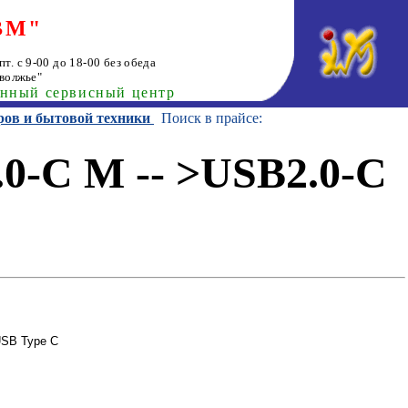
ВМ"
т. с 9-00 до 18-00 без обеда
волжье"
анный сервисный центр
ров и бытовой техники
Поиск в прайсе:
0-C M -- >USB2.0-C
USB Type C