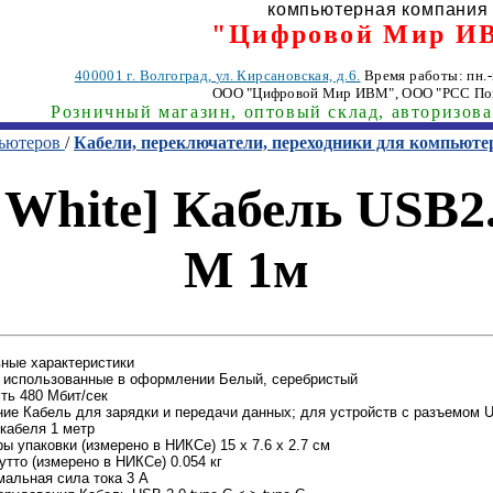
компьютерная компания
"Цифровой Мир И
400001
г. Волгоград
,
ул. Кирсановская, д.6.
Время работы: пн.-п
ООО "Цифровой Мир ИВМ"
, ООО "РСС По
Розничный магазин, оптовый склад, авторизов
пьютеров
/
Кабели, переключатели, переходники для компьюте
hite] Кабель USB2.
M 1м
ные характеристики
 использованные в оформлении Белый, серебристый
ть 480 Мбит/сек
ие Кабель для зарядки и передачи данных; для устройств с разъемом 
кабеля 1 метр
ы упаковки (измерено в НИКСе) 15 x 7.6 x 2.7 см
утто (измерено в НИКСе) 0.054 кг
альная сила тока 3 А