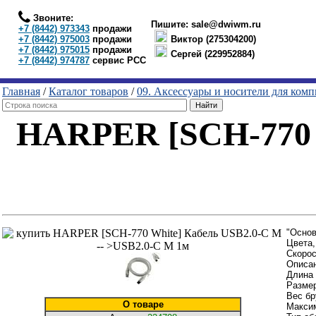
Звоните:
Пишите:
sale@dwiwm.ru
+7 (8442) 973343
продажи
+7 (8442) 975003
продажи
Виктор (275304200)
+7 (8442) 975015
продажи
Сергей (229952884)
+7 (8442) 974787
сервис РСС
Главная
/
Каталог товаров
/
09. Аксессуары и носители для ком
HARPER [SCH-770 W
"Основ
Цвета,
Скорос
Описан
Длина 
Размер
Вес бр
О товаре
Максим