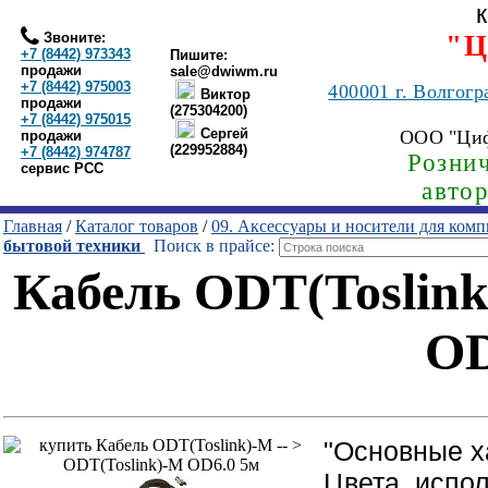
Звоните:
"Ц
+7 (8442) 973343
Пишите:
продажи
sale@dwiwm.ru
+7 (8442) 975003
400001
г. Волгогр
Виктор
продажи
(275304200)
+7 (8442) 975015
Сергей
ООО "Ци
продажи
(229952884)
+7 (8442) 974787
Рознич
сервис РСС
авто
Главная
/
Каталог товаров
/
09. Аксессуары и носители для ком
бытовой техники
Поиск в прайсе:
Кабель ODT(Toslink
OD
"Основные х
Цвета, испо