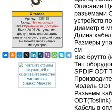
Описание Ци
разъемами O
О товаре
Артикул:
225418
устройств п
Склад:
Нет на складе
Заказ:
Временно не доступен!
Диаметр 6 м
Было
24.07.26
, уточнить
Длина кабел
доступность или оставить
заявку на отсутствующий товар
Размеры упак
вы можете через наших
менеджеров
см
Вес брутто (
Тип оборудо
SPDIF ODT T
Производит
Модель ODT (
Разъемы каб
ODT(Toslink)
Кабель в оп