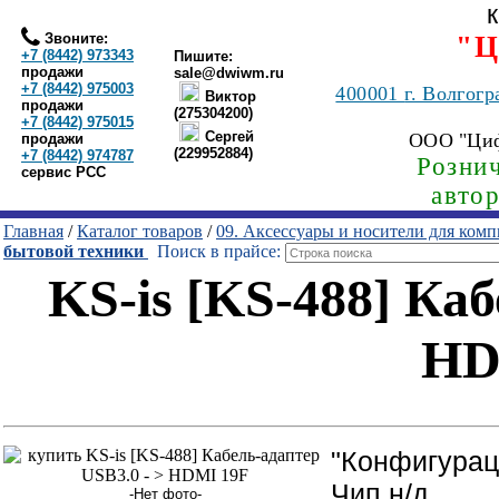
Звоните:
"Ц
+7 (8442) 973343
Пишите:
продажи
sale@dwiwm.ru
+7 (8442) 975003
400001
г. Волгогр
Виктор
продажи
(275304200)
+7 (8442) 975015
Сергей
ООО "Ци
продажи
(229952884)
+7 (8442) 974787
Рознич
сервис РСС
авто
Главная
/
Каталог товаров
/
09. Аксессуары и носители для ком
бытовой техники
Поиск в прайсе:
KS-is [KS-488] Каб
HD
"Конфигура
Чип н/д
-Нет фото-