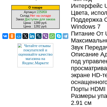
Интерфейс 
О товаре
Цвета, испо
Артикул:
225959
Склад:
Нет на складе
Поддержка О
Заказ:
Доступен для заказа
Цена :
1289 руб.
Windows 7
Цена :
1282 руб.
Питание От 
Максимально
Звук Переда
Описание Ад
под управле
просматрива
экране HD-т
оснащенног
Порты HDMI
Размеры упак
2.91 см