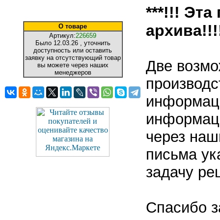
***!!! Эт
архива!!!!
О товаре
Артикул:
226659
Было
12.03.26
, уточнить
доступность или оставить
заявку на отсутствующий товар
Две возмо
вы можете через наших
менеджеров
производс
информаци
информаци
через наш
письма ук
задачу ре
Спасибо з