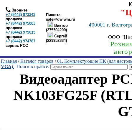
Звоните:
"Ц
+7 (8442) 973343
Пишите:
продажи
sale@dwiwm.ru
+7 (8442) 975003
400001
г. Волгогр
Виктор
продажи
(275304200)
+7 (8442) 975015
Сергей
ООО "Ци
продажи
(229952884)
+7 (8442) 974787
Рознич
сервис РСС
авто
Главная
/
Каталог товаров
/
01. Комплектующие ПК (для настол
VGA)
Поиск в прайсе:
Видеоадаптер PC
NK103FG25F (RTL
G