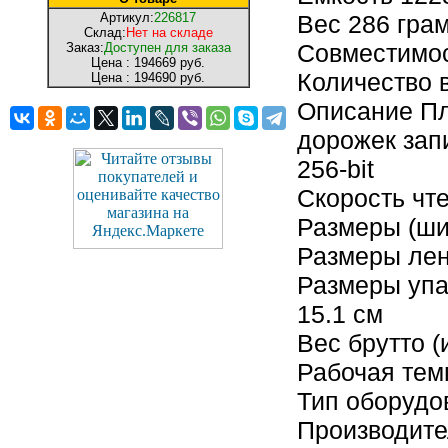
Артикул:
226817
Вес 286 гра
Склад:
Нет на складе
Совместимос
Заказ:
Доступен для заказа
Цена :
194669 руб.
Количество в
Цена :
194690 руб.
Описание Пл
дорожек зап
256-bit
Скорость чт
Размеры (шир
Размеры лен
Размеры упак
15.1 см
Вес брутто (
Рабочая тем
Тип оборудо
Производит