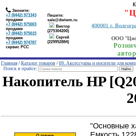
Звоните:
"Ц
+7 (8442) 973343
Пишите:
продажи
sale@dwiwm.ru
+7 (8442) 975003
400001
г. Волгогр
Виктор
продажи
(275304200)
+7 (8442) 975015
Сергей
ООО "Ци
продажи
(229952884)
+7 (8442) 974787
Рознич
сервис РСС
авто
Главная
/
Каталог товаров
/
09. Аксессуары и носители для ком
Поиск в прайсе:
Накопитель HP [Q2
2
"Основные х
Емкость 1228
О товаре