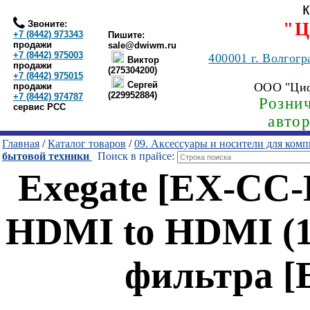
Звоните:
"Ц
+7 (8442) 973343
Пишите:
продажи
sale@dwiwm.ru
+7 (8442) 975003
400001
г. Волгогр
Виктор
продажи
(275304200)
+7 (8442) 975015
Сергей
ООО "Ци
продажи
(229952884)
+7 (8442) 974787
Рознич
сервис РСС
авто
Главная
/
Каталог товаров
/
09. Аксессуары и носители для ком
бытовой техники
Поиск в прайсе:
Exegate [EX-CC-
HDMI to HDMI (1
фильтра [