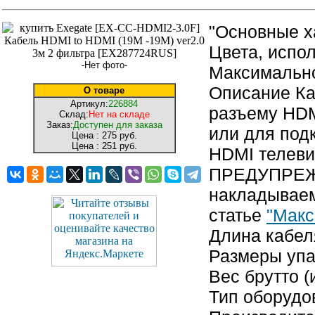
"Основные х
Цвета, испо
-Нет фото-
Максимально
Описание Ка
О товаре
Артикул:
226884
разъему HDM
Склад:
Нет на складе
Заказ:
Доступен для заказа
или для под
Цена :
275 руб.
Цена :
251 руб.
HDMI телеви
ПРЕДУПРЕЖД
накладываем
статье
"Макс
Длина кабел
Размеры упак
Вес брутто (
Тип оборудо