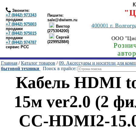
Звоните:
"Ц
+7 (8442) 973343
Пишите:
продажи
sale@dwiwm.ru
+7 (8442) 975003
400001
г. Волгогр
Виктор
продажи
(275304200)
+7 (8442) 975015
Сергей
ООО "Ци
продажи
(229952884)
+7 (8442) 974787
Рознич
сервис РСС
авто
Главная
/
Каталог товаров
/
09. Аксессуары и носители для ком
бытовой техники
Поиск в прайсе:
Кабель HDMI t
15м ver2.0 (2 ф
CC-HDMI2-15.0