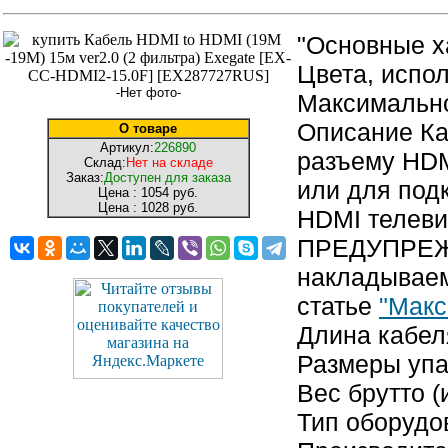
"Основные х
Цвета, испо
-Нет фото-
Максимально
Описание Ка
О товаре
Артикул:
226890
разъему HDM
Склад:
Нет на складе
Заказ:
Доступен для заказа
или для под
Цена :
1054 руб.
Цена :
1028 руб.
HDMI телеви
ПРЕДУПРЕЖД
накладываем
статье
"Макс
Длина кабел
Размеры упак
Вес брутто (
Тип оборудо