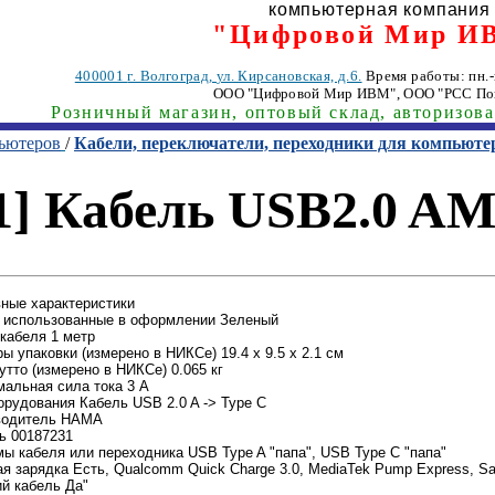
компьютерная компания
"Цифровой Мир И
400001
г. Волгоград
,
ул. Кирсановская, д.6.
Время работы: пн.-п
ООО "Цифровой Мир ИВМ"
, ООО "РСС По
Розничный магазин, оптовый склад, авторизов
пьютеров
/
Кабели, переключатели, переходники для компьюте
1] Кабель USB2.0 AM
ные характеристики
 использованные в оформлении Зеленый
кабеля 1 метр
ы упаковки (измерено в НИКСе) 19.4 x 9.5 x 2.1 см
утто (измерено в НИКСе) 0.065 кг
альная сила тока 3 А
орудования Кабель USB 2.0 A -> Type C
водитель HAMA
ь 00187231
ы кабеля или переходника USB Type A "папа", USB Type C "папа"
я зарядка Есть, Qualcomm Quick Charge 3.0, MediaTek Pump Express, Sam
й кабель Да"