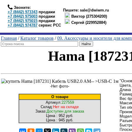
Звоните:
Пишите:
sale@dwiwm.ru
+7 (8442) 973343
продажи
+7 (8442) 975003
продажи
Виктор (275304200)
+7 (8442) 975015
продажи
Сергей (229952884)
+7 (8442) 974787
сервис РСС
Главная
/
Каталог товаров
/
09. Аксессуары и носители для ком
Hama [18723
"Основ
Цвета,
-Нет фото-
Длина 
Размер
О товаре
Вес бр
Артикул:
227559
Максим
Склад:
Нет на складе
Тип об
Заказ:
Доступен для заказа
Произ
Цена :
952 руб.
Модел
Цена :
945 руб.
Разъем
Быстра
Плоски