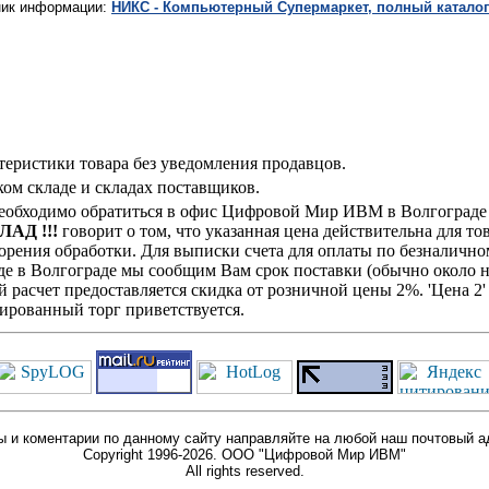
ник информации:
НИКС - Компьютерный Cупермаркет, полный каталог
теристики товара без уведомления продавцов.
ом складе и складах поставщиков.
обходимо обратиться в офис Цифровой Мир ИВМ в Волгограде ли
ЛАД !!!
говорит о том, что указанная цена действительна для то
рения обработки. Для выписки счета для оплаты по безналичном
де в Волгограде мы сообщим Вам срок поставки (обычно около н
й расчет предоставляется скидка от розничной цены 2%. 'Цена 
ированный торг приветствуется.
 и коментарии по данному сайту направляйте на любой наш почтовый а
Copyright 1996-2026. ООО "Цифровой Мир ИВМ"
All rights reserved.