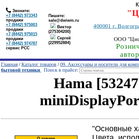
Звоните:
"Ц
+7 (8442) 973343
Пишите:
продажи
sale@dwiwm.ru
+7 (8442) 975003
400001
г. Волгогр
Виктор
продажи
(275304200)
+7 (8442) 975015
Сергей
ООО "Ци
продажи
(229952884)
+7 (8442) 974787
Рознич
сервис РСС
авто
Главная
/
Каталог товаров
/
09. Аксессуары и носители для ком
бытовой техники
Поиск в прайсе:
Hama [53247
miniDisplayPor
"Основные х
Цвета, испо
О товаре