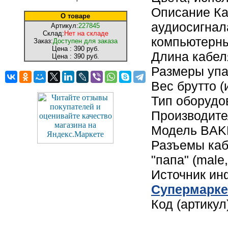
Описание Ка
О товаре
аудиосигнал
Артикул:
227845
Склад:
Нет на складе
компьютерны
Заказ:
Доступен для заказа
Цена :
390 руб.
Длина кабел
Цена :
390 руб.
Размеры упак
Вес брутто (
Тип оборудо
Производите
Модель BAK
Разъемы каб
"папа" (male
Источник и
Cупермарке
Код (артику