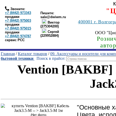
Звоните:
"Ц
+7 (8442) 973343
Пишите:
продажи
sale@dwiwm.ru
+7 (8442) 975003
400001
г. Волгогр
Виктор
продажи
(275304200)
+7 (8442) 975015
Сергей
ООО "Ци
продажи
(229952884)
+7 (8442) 974787
Рознич
сервис РСС
авто
Главная
/
Каталог товаров
/
09. Аксессуары и носители для ком
бытовой техники
Поиск в прайсе:
Vention [BAKBF] 
Jack
"Основные х
Цвета, испо
-Нет фото-