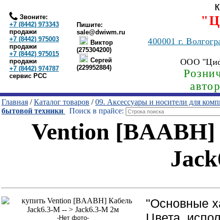
Звоните:
"Ц
+7 (8442) 973343
Пишите:
продажи
sale@dwiwm.ru
+7 (8442) 975003
400001
г. Волгогр
Виктор
продажи
(275304200)
+7 (8442) 975015
Сергей
ООО "Ци
продажи
(229952884)
+7 (8442) 974787
Рознич
сервис РСС
авто
Главная
/
Каталог товаров
/
09. Аксессуары и носители для ком
бытовой техники
Поиск в прайсе:
Vention [BAABH] 
Jack
"Основные х
Цвета, испо
-Нет фото-