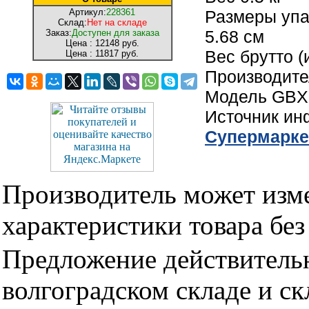
Артикул:
228361
Размеры упак
Склад:
Нет на складе
5.68 см
Заказ:
Доступен для заказа
Цена :
12148 руб.
Вес брутто (
Цена :
11817 руб.
Производи
Модель GBX
Источник и
Cупермарке
Производитель может изме
характеристики товара бе
Предложение действительн
волгоградском складе и с