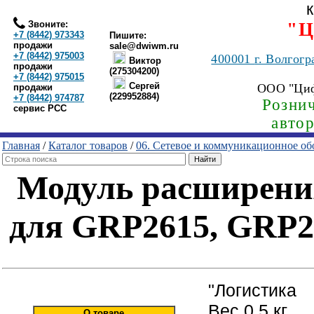
Звоните:
"Ц
+7 (8442) 973343
Пишите:
продажи
sale@dwiwm.ru
+7 (8442) 975003
400001
г. Волгогр
Виктор
продажи
(275304200)
+7 (8442) 975015
Сергей
ООО "Ци
продажи
(229952884)
+7 (8442) 974787
Рознич
сервис РСС
авто
Главная
/
Каталог товаров
/
06. Сетевое и коммуникационное об
Модуль расширени
для GRP2615, GRP2
"Логистика
Вес 0.5 кг
О товаре