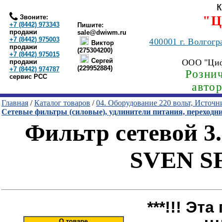
Звоните:
"Ц
+7 (8442) 973343
Пишите:
продажи
sale@dwiwm.ru
+7 (8442) 975003
400001
г. Волгогр
Виктор
продажи
(275304200)
+7 (8442) 975015
Сергей
ООО "Ци
продажи
(229952884)
+7 (8442) 974787
Рознич
сервис РСС
авто
Главная
/
Каталог товаров
/
04. Оборудование 220 вольт, Источ
Сетевые фильтры (силовые), удлинители питания, переходн
Фильтр сетевой 3.
SVEN SF
***!!! Эт
О товаре