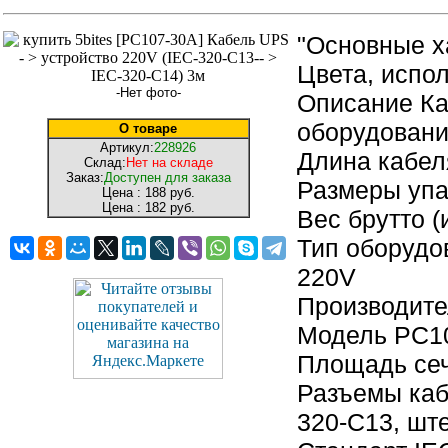
"Основные х
Цвета, испо
-Нет фото-
Описание Ка
оборудован
О товаре
Артикул:
228926
Длина кабел
Склад:
Нет на складе
Заказ:
Доступен для заказа
Размеры упак
Цена :
188 руб.
Цена :
182 руб.
Вес брутто (
Тип оборудо
220V
Производите
Модель PC1
Площадь сеч
Разъемы каб
320-C13, шт