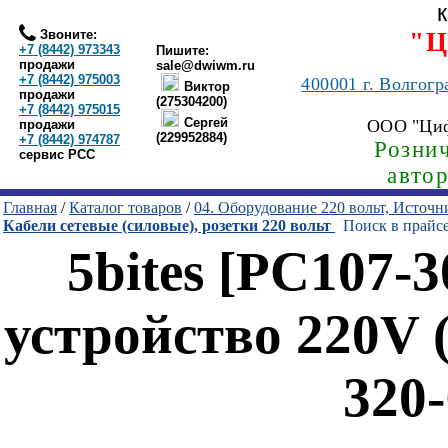
Звоните:
"Ц
+7 (8442) 973343
Пишите:
продажи
sale@dwiwm.ru
+7 (8442) 975003
400001
г. Волгогр
Виктор
продажи
(275304200)
+7 (8442) 975015
Сергей
ООО "Ци
продажи
(229952884)
+7 (8442) 974787
Рознич
сервис РСС
авто
Главная
/
Каталог товаров
/
04. Оборудование 220 вольт, Источ
Кабели сетевые (силовые), розетки 220 вольт
Поиск в прайс
5bites [PC107-
устройство 220V 
320