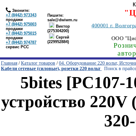
Звоните:
"Ц
+7 (8442) 973343
Пишите:
продажи
sale@dwiwm.ru
+7 (8442) 975003
400001
г. Волгогр
Виктор
продажи
(275304200)
+7 (8442) 975015
Сергей
ООО "Ци
продажи
(229952884)
+7 (8442) 974787
Рознич
сервис РСС
авто
Главная
/
Каталог товаров
/
04. Оборудование 220 вольт, Источ
Кабели сетевые (силовые), розетки 220 вольт
Поиск в прайс
5bites [PC107-
устройство 220V 
320