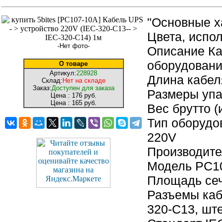
"Основные х
Цвета, испо
-Нет фото-
Описание Ка
оборудован
О товаре
Артикул:
228928
Длина кабел
Склад:
Нет на складе
Заказ:
Доступен для заказа
Размеры упак
Цена :
176 руб.
Цена :
165 руб.
Вес брутто (
Тип оборудо
220V
Производите
Модель PC1
Площадь сеч
Разъемы каб
320-C13, шт