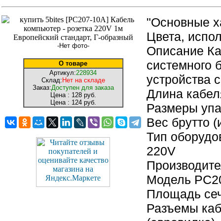
"Основные х
Цвета, испо
-Нет фото-
Описание Ка
системного 
О товаре
Артикул:
228934
устройства 
Склад:
Нет на складе
Заказ:
Доступен для заказа
Длина кабел
Цена :
128 руб.
Цена :
124 руб.
Размеры упак
Вес брутто (
Тип оборудо
220V
Производите
Модель PC2
Площадь сеч
Разъемы каб