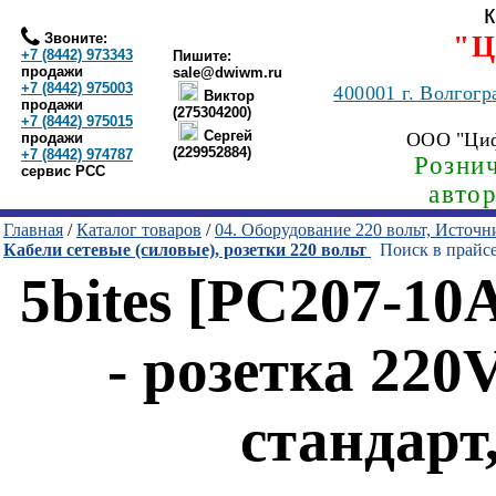
Звоните:
"Ц
+7 (8442) 973343
Пишите:
продажи
sale@dwiwm.ru
+7 (8442) 975003
400001
г. Волгогр
Виктор
продажи
(275304200)
+7 (8442) 975015
Сергей
ООО "Ци
продажи
(229952884)
+7 (8442) 974787
Рознич
сервис РСС
авто
Главная
/
Каталог товаров
/
04. Оборудование 220 вольт, Источ
Кабели сетевые (силовые), розетки 220 вольт
Поиск в прайс
5bites [PC207-1
- розетка 22
стандарт