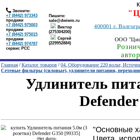
Звоните:
"Ц
+7 (8442) 973343
Пишите:
продажи
sale@dwiwm.ru
+7 (8442) 975003
400001
г. Волгогр
Виктор
продажи
(275304200)
+7 (8442) 975015
Сергей
ООО "Ци
продажи
(229952884)
+7 (8442) 974787
Рознич
сервис РСС
авто
Главная
/
Каталог товаров
/
04. Оборудование 220 вольт, Источ
Сетевые фильтры (силовые), удлинители питания, переходн
Удлинитель пита
Defender
"Основные х
Цвета, испо
-Нет фото-