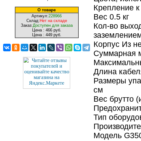
Крепление к
О товаре
Вес 0.5 кг
Артикул:
228966
Склад:
Нет на складе
Кол-во выход
Заказ:
Доступен для заказа
Цена :
466 руб.
заземление
Цена :
449 руб.
Корпус Из н
Суммарная м
Максимальны
Длина кабел
Размеры упак
см
Вес брутто (
Предохранит
Тип оборудо
Производите
Модель G35