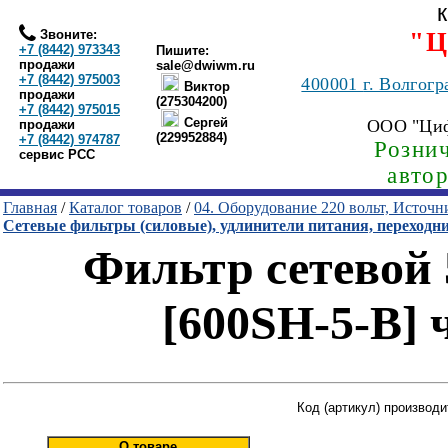
Звоните:
"Ц
+7 (8442) 973343
Пишите:
продажи
sale@dwiwm.ru
+7 (8442) 975003
400001
г. Волгогр
Виктор
продажи
(275304200)
+7 (8442) 975015
Сергей
ООО "Ци
продажи
(229952884)
+7 (8442) 974787
Рознич
сервис РСС
авто
Главная
/
Каталог товаров
/
04. Оборудование 220 вольт, Источ
Сетевые фильтры (силовые), удлинители питания, переходн
Фильтр сетевой 5
[600SH-5-B] 
Код (артикул) производи
О товаре