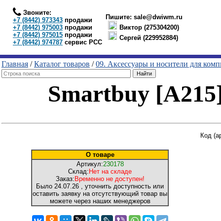
Звоните:
Пишите:
sale@dwiwm.ru
+7 (8442) 973343
продажи
+7 (8442) 975003
продажи
Виктор (275304200)
+7 (8442) 975015
продажи
Сергей (229952884)
+7 (8442) 974787
сервис РСС
Главная
/
Каталог товаров
/
09. Аксессуары и носители для ком
Smartbuy [A215]
Код (а
О товаре
Артикул:
230178
Склад:
Нет на складе
Заказ:
Временно не доступен!
Было
24.07.26
, уточнить доступность или
оставить заявку на отсутствующий товар вы
можете через наших менеджеров