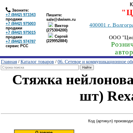
Звоните:
"Ц
+7 (8442) 973343
Пишите:
продажи
sale@dwiwm.ru
+7 (8442) 975003
400001
г. Волгогр
Виктор
продажи
(275304200)
+7 (8442) 975015
Сергей
ООО "Ци
продажи
(229952884)
+7 (8442) 974787
Рознич
сервис РСС
авто
Главная
/
Каталог товаров
/
06. Сетевое и коммуникационное об
Стяжка нейлоновая
шт) Rexa
Код (артикул) производи
О товаре