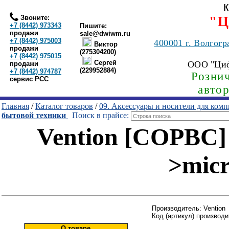
Звоните:
"Ц
+7 (8442) 973343
Пишите:
продажи
sale@dwiwm.ru
+7 (8442) 975003
400001
г. Волгогр
Виктор
продажи
(275304200)
+7 (8442) 975015
Сергей
ООО "Ци
продажи
(229952884)
+7 (8442) 974787
Рознич
сервис РСС
авто
Главная
/
Каталог товаров
/
09. Аксессуары и носители для ком
бытовой техники
Поиск в прайсе:
Vention [COPBC]
>micr
Производитель: Vention
Код (артикул) производ
О товаре