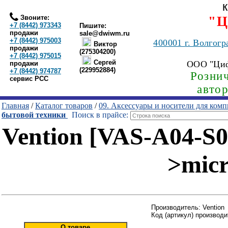
Звоните:
"Ц
+7 (8442) 973343
Пишите:
продажи
sale@dwiwm.ru
+7 (8442) 975003
400001
г. Волгогр
Виктор
продажи
(275304200)
+7 (8442) 975015
Сергей
ООО "Ци
продажи
(229952884)
+7 (8442) 974787
Рознич
сервис РСС
авто
Главная
/
Каталог товаров
/
09. Аксессуары и носители для ком
бытовой техники
Поиск в прайсе:
Vention [VAS-A04-S0
>micr
Производитель: Vention
Код (артикул) производ
О товаре