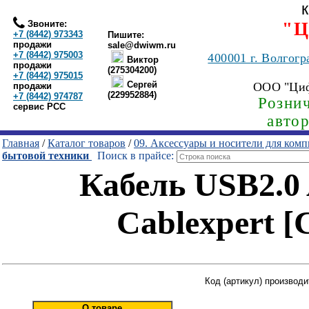
Звоните:
"Ц
+7 (8442) 973343
Пишите:
продажи
sale@dwiwm.ru
+7 (8442) 975003
400001
г. Волгогр
Виктор
продажи
(275304200)
+7 (8442) 975015
Сергей
ООО "Ци
продажи
(229952884)
+7 (8442) 974787
Рознич
сервис РСС
авто
Главная
/
Каталог товаров
/
09. Аксессуары и носители для ком
бытовой техники
Поиск в прайсе:
Кабель USB2.0 
Cablexpert
Код (артикул) произво
О товаре