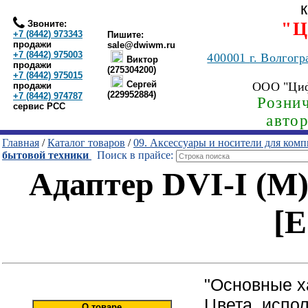
Звоните:
"Ц
+7 (8442) 973343
Пишите:
продажи
sale@dwiwm.ru
+7 (8442) 975003
400001
г. Волгогр
Виктор
продажи
(275304200)
+7 (8442) 975015
Сергей
ООО "Ци
продажи
(229952884)
+7 (8442) 974787
Рознич
сервис РСС
авто
Главная
/
Каталог товаров
/
09. Аксессуары и носители для ком
бытовой техники
Поиск в прайсе:
Адаптер DVI-I (M) 
[
"Основные х
Цвета, испо
О товаре